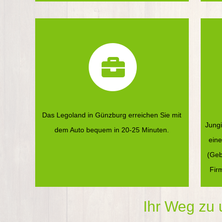
Das Legoland in Günzburg erreichen Sie mit
Jungi
dem Auto bequem in 20-25 Minuten.
eine
(Geb
Fir
Ihr Weg zu 